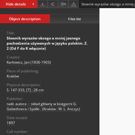
Hide details
Object description
Files list
Title:
Słownik wyrazów obcego a mniej jasnego
pochodzenia używanych w języku polskim. Z.
2 (Od F do K włącznie)
Creator:
Karłowicz, Jan (1836-1903)
Place of publishing:
Kraków
Physical description:
S. 147-333, [7] ; 28 cm
Publisher:
nakł. autora :
;
skład główny w księgarni G.
Gebethnera i Spółki
;
(Kraków : W. L. Anczyc)
Date issued:
1897
Call number: