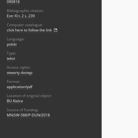
090818
Bibliographic citation:
Estr XI t. 2 s. 239
Computer catalogue:
click here to follow the link
Language:
polski
Type:
tekst
Access rights:
otwarty dostęp
Format:
application/pdf
Location of original object:
BU Kielce
Source of Funding:
MNiSW-588/P-DUN/2018