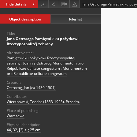
Hide details
Object description
Files list
Title:
Jana Ostroroga Pamiętnik ku pożytkowi
Rzeczypospolitéj zebrany
Alternative title:
Pamiętnik ku pożytkowi Rzeczypospolitej
zebrany
;
Joannis Ostrorog Monumentum pro
Reipublicae utilitate congestum
;
Monumentum
pro Reipublicae utilitate congestum
Creator:
Ostroróg, Jan (ca 1430-1501)
Contributor:
Wierzbowski, Teodor (1853-1923). Przedm.
Place of publishing:
Warszawa
Physical description:
44, 32, [2] s. ; 25 cm.