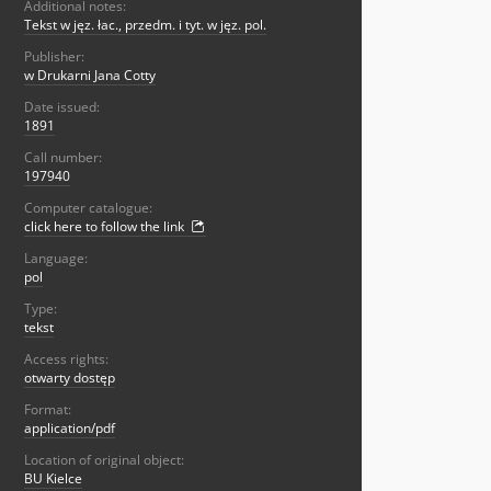
Additional notes:
Tekst w jęz. łac., przedm. i tyt. w jęz. pol.
Publisher:
w Drukarni Jana Cotty
Date issued:
1891
Call number:
197940
Computer catalogue:
click here to follow the link
Language:
pol
Type:
tekst
Access rights:
otwarty dostęp
Format:
application/pdf
Location of original object:
BU Kielce