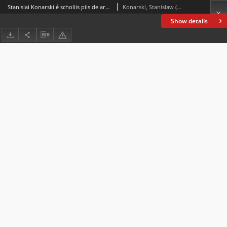
Stanislai Konarski é scholiis piis de arte bene cogitandi, ad artem dicendi bene necessaria
Konarski, Stanisław (1700-1773)
Show details