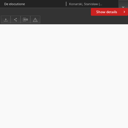
De elocutione
Konarski, Stanisław (1700-1773)
Show details