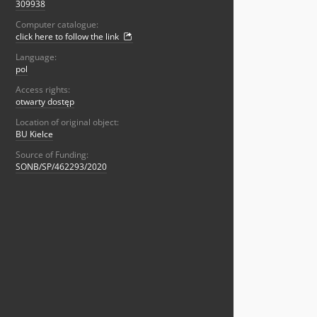
309938
Computer catalogue:
click here to follow the link
Language:
pol
Access rights:
otwarty dostęp
Location of original object:
BU Kielce
Source of Funding:
SONB/SP/462293/2020