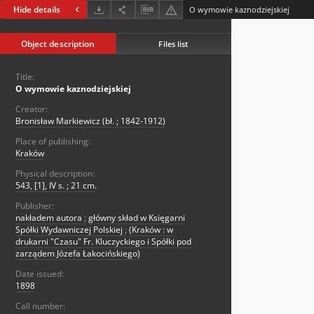
Hide details
O wymowie kaznodziejskiej
Object description
Files list
Title:
O wymowie kaznodziejskiej
Creator:
Bronisław Markiewicz (bł. ; 1842-1912)
Place of publishing:
Kraków
Physical description:
543, [1], IV s. ; 21 cm.
Publisher:
nakładem autora
;
główny skład w Księgarni
Spółki Wydawniczej Polskiej
;
(Kraków : w
drukarni "Czasu" Fr. Kluczyckiego i Spółki pod
zarządem Józefa Łakocińskiego)
Date issued:
1898
Call number: