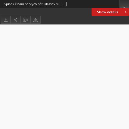
Spisok činam pervych pâti klassov služaŝim v carstvě pol'skom na 1864 god
Show details