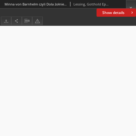
Minna von Barnhelm czyli Dola żołnierska : komedya w 5 aktach
Lessing, Gotthold Ephraim (1729-1781)
Show details