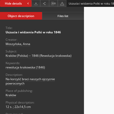
Hide details
Uczucia i widzenia Polki w roku 1
Object description
Files list
Title:
Uczucia i widzenia Polki w roku 1846
Creator:
Moszyńska, Anna
Subject:
Kraków (Polska) -- 1846 (Rewolucja krakowska)
Keywords:
rewolucja krakowska (1846)
Description:
Na korzyść braci naszych ojczyznie
powroconych
Place of publishing:
Kraków
Physical description:
12 s. ; 22x14,5 cm