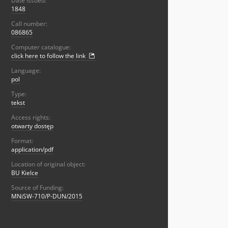
Date issued:
1848
Call number:
086865
Computer catalogue:
click here to follow the link
Language:
pol
Type:
tekst
Access rights:
otwarty dostęp
Format:
application/pdf
Location of original object:
BU Kielce
Source of Funding:
MNiSW-710/P-DUN/2015