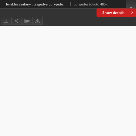
Herakles szalony : tragedya Eurypidesa przedstawiona około r. 422(?) przed Chr.
Euripides (około 485-406 p.n.e.)
Show details