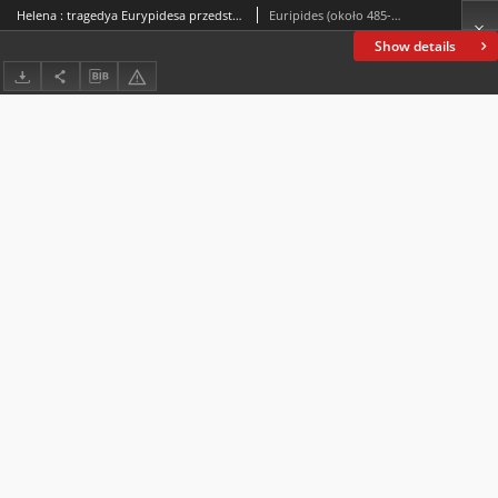
Helena : tragedya Eurypidesa przedstawiona roku 413 przed Chr.
Euripides (około 485-406 p.n.e.)
Show details