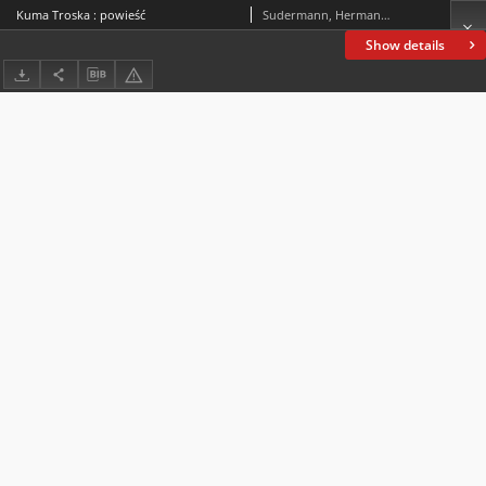
Kuma Troska : powieść
Sudermann, Hermann (1857-1928)
Show details