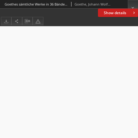
Goethes sämtliche Werke in 36 Bänden. Bd. 4
Goethe, Johann Wolfgang von (1749-1832)
Show details