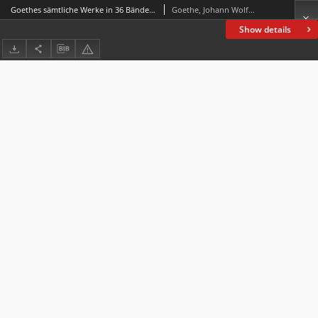
Goethes sämtliche Werke in 36 Bänden. Bd. 10
Goethe, Johann Wolfgang von (1749-1832)
Show details