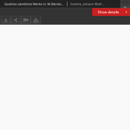
Goethes sämtliche Werke in 36 Bänden. Bd. 18, Wilhelm Meisters Wanderjahre
Goethe, Johann Wolfgang von (1749-1832)
Show details