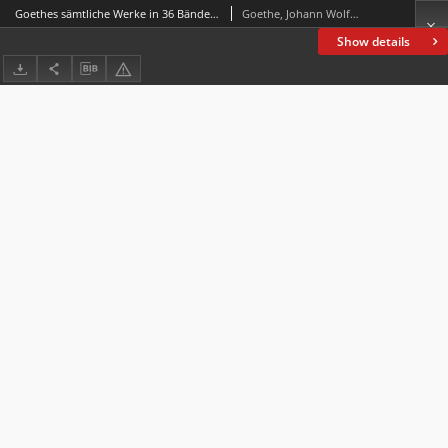
Goethes sämtliche Werke in 36 Bänden. Bd. 18, Wilhelm Meisters Wanderjahre
Goethe, Johann Wolfgang von (1749-1832)
Show details