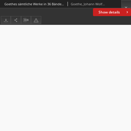
Goethes sämtliche Werke in 36 Bänden. Bd. 18, Wilhelm Meisters Wanderjahre
Goethe, Johann Wolfgang von (1749-1832)
Show details