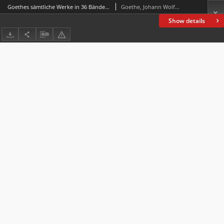
Goethes sämtliche Werke in 36 Bänden. Bd. 20, Aus meinem Leben : Dichtung und Wahrheit. T. 1-2
Goethe, Johann Wolfgang von (1749-1832)
Show details