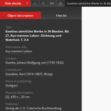
Hide details
Object description
Files list
Title:
Goethes sämtliche Werke in 36 Bänden. Bd.
21, Aus meinem Leben : Dichtung und
Wahrheit. T. 3-4
Alternative title:
Aus meinem Leben
Creator:
Goethe, Johann Wolfgang von (1749-1832)
Contributor:
Goedeke, Karl (1814-1887). Wstęp
Place of publishing:
Stuttgart
Physical description:
[2], 430 s. ; 20 cm.
Publisher:
Verlag der J. G. Cotta’sche Buchhandlung