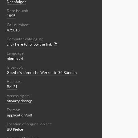
Nachfolger
Date issued:
1895
Call number:
475018
Computer catalogue:
click here to follow the link
Language:
niemiecki
Is part of:
Goethe’s sämtliche Werke : in 36 Bänden
Has part:
Bd. 21
Access rights:
otwarty dostęp
Format:
application/pdf
Location of original object:
BU Kielce