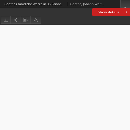
Goethes sämtliche Werke in 36 Bänden. Bd. 21, Aus meinem Leben : Dichtung und Wahrheit. T. 3-4
Goethe, Johann Wolfgang von (1749-1832)
Show details