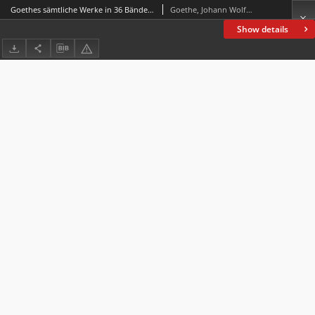
Goethes sämtliche Werke in 36 Bänden. Bd. 21, Aus meinem Leben : Dichtung und Wahrheit. T. 3-4
Goethe, Johann Wolfgang von (1749-1832)
Show details