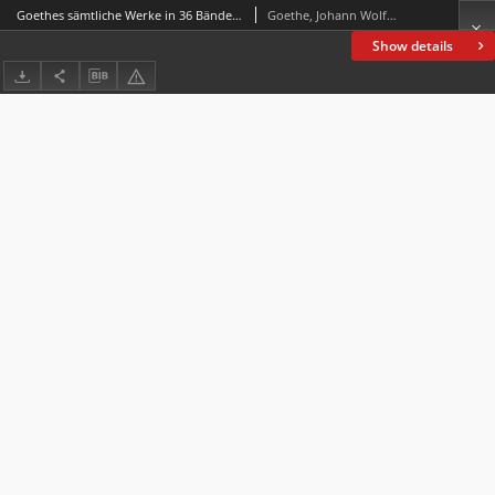
Goethes sämtliche Werke in 36 Bänden. Bd. 21, Aus meinem Leben : Dichtung und Wahrheit. T. 3-4
Goethe, Johann Wolfgang von (1749-1832)
Show details