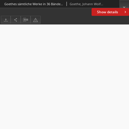
Goethes sämtliche Werke in 36 Bänden. Bd. 29, Benvenuto Cellini
Goethe, Johann Wolfgang von (1749-1832)
Show details