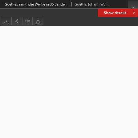
Goethes sämtliche Werke in 36 Bänden. Bd. 29, Benvenuto Cellini
Goethe, Johann Wolfgang von (1749-1832)
Show details