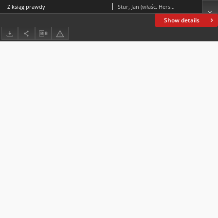
Z ksiąg prawdy
Stur, Jan (właśc. Hersz Feingold 1895– 1923)
Show details