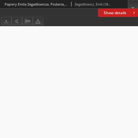
Papiery Emila Zegadłowicza. Podania, pisma
Zegadłowicz, Emil (1888-1941)
Show details