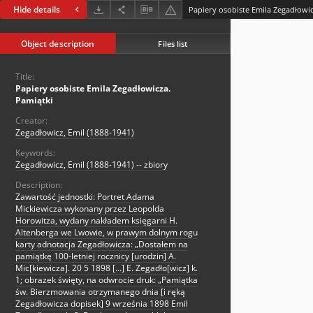
Hide details
Papiery osobiste Emila Zegadłowic
Object description
Files list
Title:
Papiery osobiste Emila Zegadłowicza.
Pamiątki
Creator:
Zegadłowicz, Emil (1888-1941)
Keywords:
Zegadłowicz, Emil (1888-1941) -- zbiory
Description:
Zawartość jednostki: Portret Adama
Mickiewicza wykonany przez Leopolda
Horowitza, wydany nakładem księgarni H.
Altenberga we Lwowie, w prawym dolnym rogu
karty adnotacja Zegadłowicza: „Dostałem na
pamiątkę 100-letniej rocznicy [urodzin] A.
Mic[kiewicza]. 20 5 1898 […] E. Zegadło[wicz] k.
1; obrazek święty, na odwrocie druk: „Pamiątka
św. Bierzmowania otrzymanego dnia [i ręką
Zegadłowicza dopisek] 9 września 1898 Emil