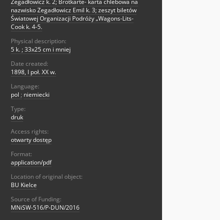
Zegadłowicz k. 2; Brotkarte- karta chlebowa na
nazwisko Zegadłowicz Emil k. 3; zeszyt biletów
Światowej Organizacji Podróży „Wagons-Lits-
Cook k. 4-5.
Physical description:
5 k. ; 33x25 cm i mniej
Date created:
1898, I poł. XX w.
Language:
pol
;
niemiecki
Type:
druk
Access rights:
otwarty dostęp
Format:
application/pdf
Location of original object:
BU Kielce
Source of Funding:
MNiSW-516/P-DUN/2016