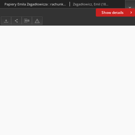
Papiery Emila Zegadłowicza : rachunki, kwity, upomnienia, pisma, weksle
Zegadłowicz, Emil (1888-1941)
Show details