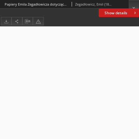
Papiery Emila Zegadłowicza dotyczące wieczorów dyskusyjnych, koncertów, odczytówTwórca:Zegadłowicz, Emil (1888-1941)
Zegadłowicz, Emil (1888-1941)
Show details