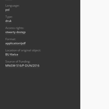
Language:
pol
Type:
druk
Access rights:
otwarty dostęp
Format:
application/pdf
Location of original object:
BU Kielce
Source of Funding:
MNiSW-516/P-DUN/2016