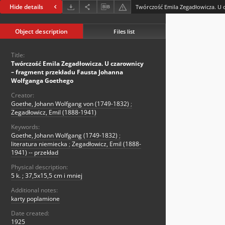
Hide details
Object description
Files list
Title:
Twórczość Emila Zegadłowicza. U czarownicy
– fragment przekładu Fausta Johanna
Wolfganga Goethego
Creator:
Goethe, Johann Wolfgang von (1749-1832)
;
Zegadłowicz, Emil (1888-1941)
Keywords:
Goethe, Johann Wolfgang (1749-1832)
;
literatura niemiecka
;
Zegadłowicz, Emil (1888-
1941) -- przekład
Physical description:
5 k. ; 37,5x15,5 cm i mniej
Additional notes:
karty poplamione
Date created:
1925