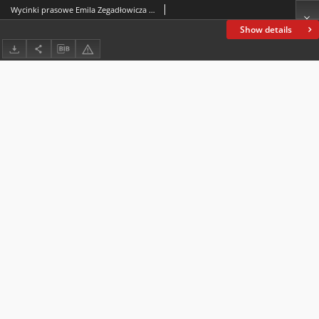
Wycinki prasowe Emila Zegadłowicza : wycinki z opublikowanymi utworami Zegadłowicza oraz artykułami i wzmiankami o pisarzu z polskich gazet
Show details