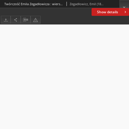
Twórczość Emila Zegadłowicza : wiersze z lat 1918-1936 bez nadanego tytułu
Zegadłowicz, Emil (1888-1941)
Show details