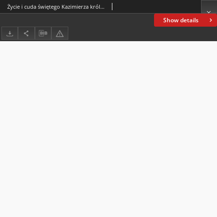
Życie i cuda świętego Kazimierza królewicza, patrona Polski i Litwy
Show details