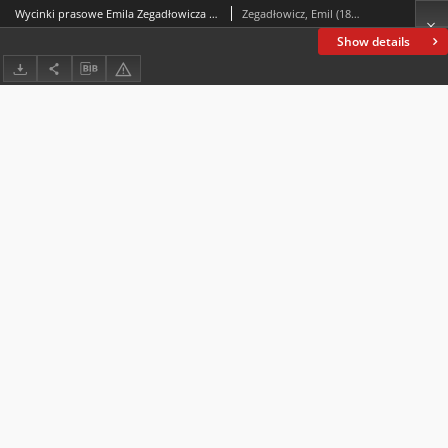
Wycinki prasowe Emila Zegadłowicza : wycinki dotyczące twórczości pisarza z polskich czasopism
Zegadłowicz, Emil (1888-1941)
Show details