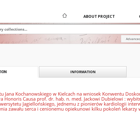
ABOUT PROJECT
Advanced
INFORMATION
ION
tu Jana Kochanowskiego w Kielcach na wniosek Konwentu Doskon
ra Honoris Causa prof. dr. hab. n. med. Jackowi Dubielowi : wyb
rsytetu Jagiellońskiego, jednemu z pionierów kardiologii inte
nia zawału serca i cenionemu opiekunowi kilku pokoleń lekarzy w