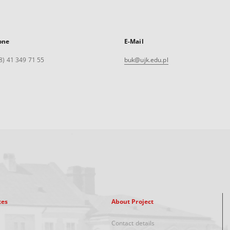
one
E-Mail
8) 41 349 71 55
buk@ujk.edu.pl
xes
About Project
Contact details