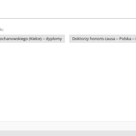
s:
ochanowskiego (Kielce) -- dyplomy
Doktorzy honoris causa -- Polska -- K