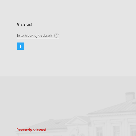
Visit us!
http://buk.ujk.edu.pl/
Facebook
External
link,
will
open
in
a
new
tab
Recently viewed