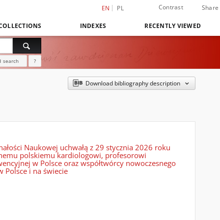
Contrast
Share
EN
PL
COLLECTIONS
INDEXES
RECENTLY VIEWED
 search
?
Download bibliography description
ałości Naukowej uchwałą z 29 stycznia 2026 roku
itnemu polskiemu kardiologowi, profesorowi
rwencyjnej w Polsce oraz współtwórcy nowoczesnego
 Polsce i na świecie