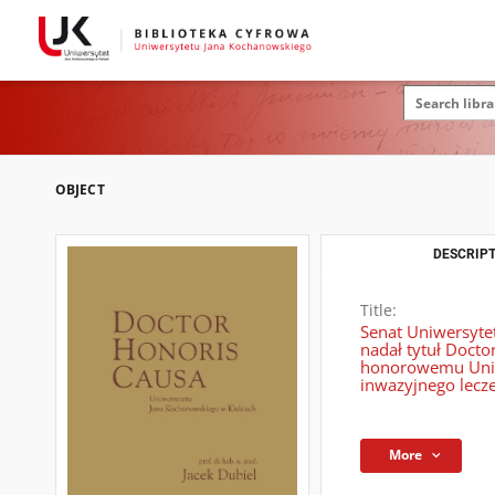
OBJECT
DESCRIPT
Title:
Senat Uniwersyte
nadał tytuł Docto
honorowemu Uniwe
inwazyjnego lecze
More