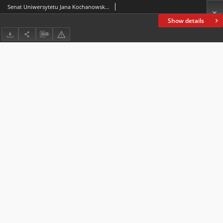
Senat Uniwersytetu Jana Kochanowskiego w Kielcach na wniosek Konwentu Doskonałości Naukowej uchwałą z 29 stycznia 2026 roku nadał tytuł Doctora Honoris Causa prof. dr. hab. n. med. Jackowi Dubielowi : wybitnemu polskiemu kardiologowi, profesorowi honorowemu Uniwersytetu Jagiellońskiego, jednemu z pionierów kardiologii interwencyjnej w Polsce oraz współtwórcy nowoczesnego inwazyjnego leczenia zawału serca i cenionemu opiekunowi kilku pokoleń lekarzy w Polsce i na świecie
Show details