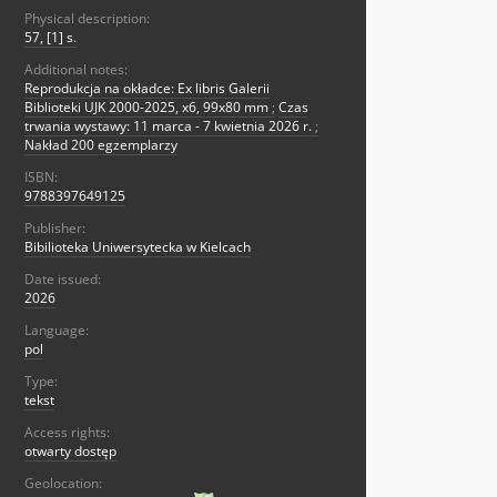
Physical description:
57, [1] s.
Additional notes:
Reprodukcja na okładce: Ex libris Galerii
Biblioteki UJK 2000-2025, x6, 99x80 mm
;
Czas
trwania wystawy: 11 marca - 7 kwietnia 2026 r.
;
Nakład 200 egzemplarzy
ISBN:
9788397649125
Publisher:
Bibilioteka Uniwersytecka w Kielcach
Date issued:
2026
Language:
pol
Type:
tekst
Access rights:
otwarty dostęp
Geolocation: