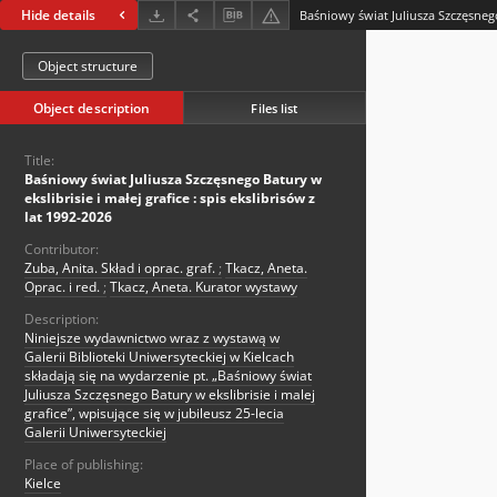
Hide details
Object structure
Object description
Files list
Title:
Baśniowy świat Juliusza Szczęsnego Batury w
ekslibrisie i małej grafice : spis ekslibrisów z
lat 1992-2026
Contributor:
Zuba, Anita. Skład i oprac. graf.
;
Tkacz, Aneta.
Oprac. i red.
;
Tkacz, Aneta. Kurator wystawy
Description:
Niniejsze wydawnictwo wraz z wystawą w
Galerii Biblioteki Uniwersyteckiej w Kielcach
składają się na wydarzenie pt. „Baśniowy świat
Juliusza Szczęsnego Batury w ekslibrisie i malej
grafice”, wpisujące się w jubileusz 25-lecia
Galerii Uniwersyteckiej
Place of publishing:
Kielce