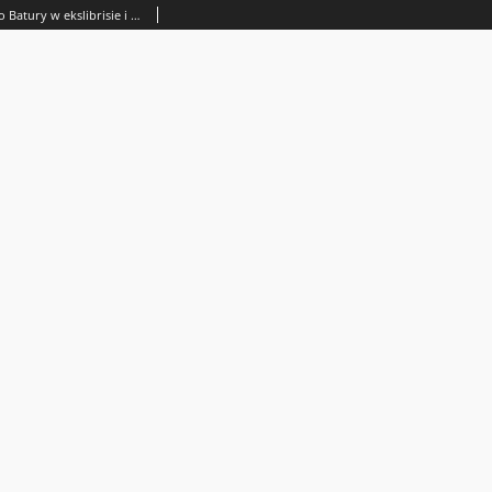
Baśniowy świat Juliusza Szczęsnego Batury w ekslibrisie i małej grafice : spis ekslibrisów z lat 1992-2026