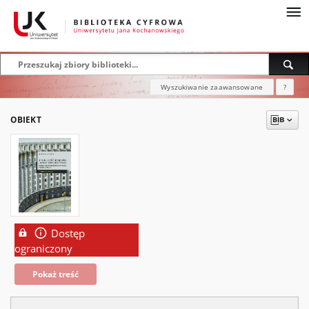
Wyszukiwanie zaawansowane
?
OBIEKT
Dostęp
ograniczony
Pokaż treść