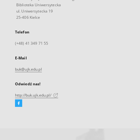
Biblioteka Uniwersytecka
ul. Uniwersytecka 19
25-406 Kielce
Telefon
(+48) 41 349 71 55
E-Mail
buk@ujk.edu.pl
Odwiedź nas!
http://buk.ujk.edu.pl/
Facebook
Link
zewnętrzny,
otworzy
się
w