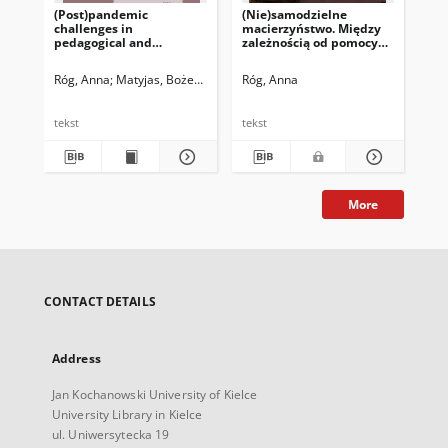
(Post)pandemic
(Nie)samodzielne
Cza
challenges in
macierzyństwo. Między
pa
pedagogical and
zależnością od pomocy
pe
psychological work with
społecznej a
ost
children and youth
usamodzielnieniem
po
Róg, Anna
Matyjas, Bożena. Red.
Róg, Anna
Róg
as
tekst
tekst
tek
More
CONTACT DETAILS
Address
Jan Kochanowski University of Kielce
University Library in Kielce
ul. Uniwersytecka 19