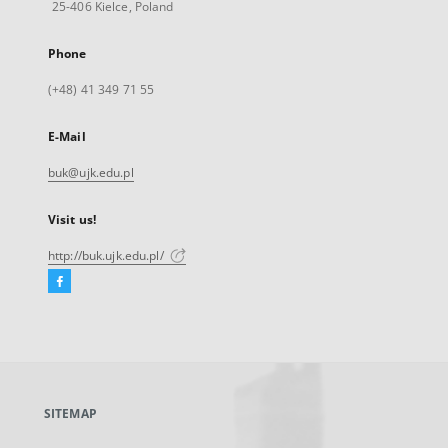
25-406 Kielce, Poland
Phone
(+48) 41 349 71 55
E-Mail
buk@ujk.edu.pl
Visit us!
http://buk.ujk.edu.pl/
Facebook
External
link,
will
open
in
a
SITEMAP
new
tab