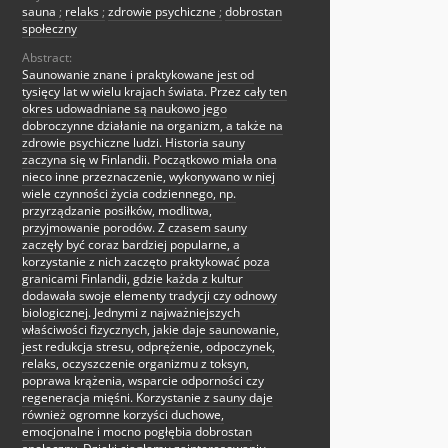
sauna
;
relaks
;
zdrowie psychiczne
;
dobrostan
społeczny
Abstract:
Saunowanie znane i praktykowane jest od
tysięcy lat w wielu krajach świata. Przez cały ten
okres udowadniane są naukowo jego
dobroczynne działanie na organizm, a także na
zdrowie psychiczne ludzi. Historia sauny
zaczyna się w Finlandii. Początkowo miała ona
nieco inne przeznaczenie, wykonywano w niej
wiele czynności życia codziennego, np.
przyrządzanie posiłków, modlitwa,
przyjmowanie porodów. Z czasem sauny
zaczęły być coraz bardziej popularne, a
korzystanie z nich zaczęto praktykować poza
granicami Finlandii, gdzie każda z kultur
dodawała swoje elementy tradycji czy odnowy
biologicznej. Jednymi z najważniejszych
właściwości fizycznych, jakie daje saunowanie,
jest redukcja stresu, odprężenie, odpoczynek,
relaks, oczyszczenie organizmu z toksyn,
poprawa krążenia, wsparcie odporności czy
regeneracja mięśni. Korzystanie z sauny daje
również ogromne korzyści duchowe,
emocjonalne i mocno pogłębia dobrostan