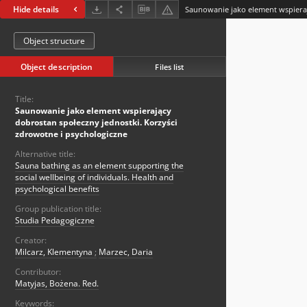
Hide details
Object structure
Object description
Files list
Title:
Saunowanie jako element wspierający
dobrostan społeczny jednostki. Korzyści
zdrowotne i psychologiczne
Alternative title:
Sauna bathing as an element supporting the
social wellbeing of individuals. Health and
psychological benefits
Group publication title:
Studia Pedagogiczne
Creator:
Milcarz, Klementyna
;
Marzec, Daria
Contributor:
Matyjas, Bożena. Red.
Keywords: