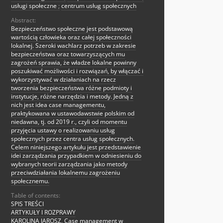
usługi społeczne
;
centrum usług społecznych
Abstract:
Bezpieczeństwo społeczne jest podstawową
wartością człowieka oraz całej społeczności
lokalnej. Szeroki wachlarz potrzeb w zakresie
bezpieczeństwa oraz towarzyszących mu
zagrożeń sprawia, że władze lokalne powinny
poszukiwać możliwości i rozwiązań, by włączać i
wykorzystywać w działaniach na rzecz
tworzenia bezpieczeństwa różne podmioty i
instytucje, różne narzędzia i metody. Jedną z
nich jest idea case managementu,
praktykowana w ustawodawstwie polskim od
niedawna, tj. od 2019 r., czyli od momentu
przyjęcia ustawy o realizowaniu usług
społecznych przez centra usług społecznych.
Celem niniejszego artykułu jest przedstawienie
idei zarządzania przypadkiem w odniesieniu do
wybranych teorii zarządzania jako metody
przeciwdziałania lokalnemu zagrożeniu
społecznemu.
Table of contents:
SPIS TREŚCI
ARTYKUŁY I ROZPRAWY
KAROLINA JAROSZ, Case management w