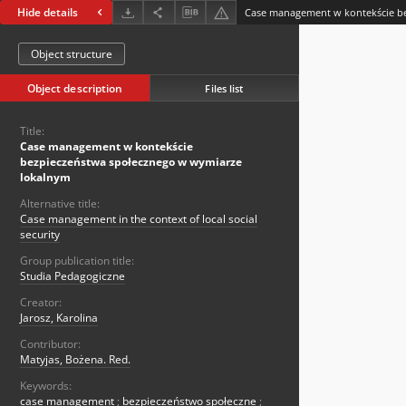
Hide details
Object structure
Object description
Files list
Title:
Case management w kontekście
bezpieczeństwa społecznego w wymiarze
lokalnym
Alternative title:
Case management in the context of local social
security
Group publication title:
Studia Pedagogiczne
Creator:
Jarosz, Karolina
Contributor:
Matyjas, Bożena. Red.
Keywords:
case management
;
bezpieczeństwo społeczne
;