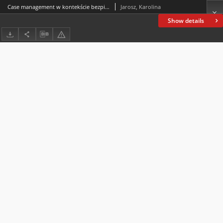
Case management w kontekście bezpieczeństwa społecznego w wymiarze lokalnym
Jarosz, Karolina
Show details