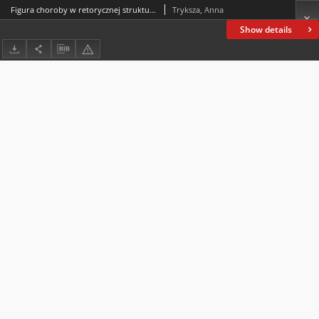
Figura choroby w retorycznej strukturze powieści kryminalnej na przykładzie „Szachownicy flamandzkiej” Arturo Péreza-Reverte oraz Fałszywego tropu Henninga Mankella. Część 2
Tryksza, Anna
Show details