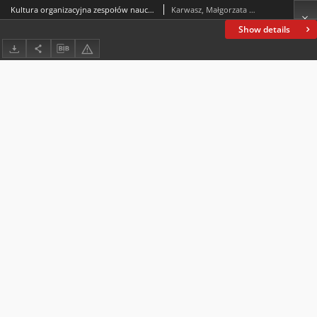
Kultura organizacyjna zespołów nauczycielskich – diagnoza i tendencje zmian. Komunikat z badań
Karwasz, Małgorzata Joanna
Show details