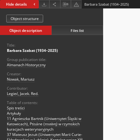
Hide details
Barbara Szabat (1934–2025)
Object structure
Object description
Files list
Title:
Barbara Szabat (1934–2025)
Group publication title:
Almanach Historyczny
Creator:
Nowak, Mariusz
Contributor:
Legieć, Jacek. Red.
Table of contents:
Spis treści
Artykuły
11 Agnieszka Bartnik (Uniwersytet Śląski w
Katowicach), Ptisáne (πτισάνη) w rzymskich
kuracjach weterynaryjnych
37 Mateusz Jezuit (Uniwersytet Marii Curie-
Skłodowskiej w Lublinie), Kontekst wojen XIII-