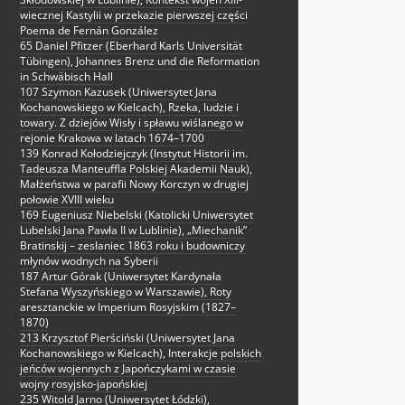
wiecznej Kastylii w przekazie pierwszej części
Poema de Fernán González
65 Daniel Pfitzer (Eberhard Karls Universität
Tübingen), Johannes Brenz und die Reformation
in Schwäbisch Hall
107 Szymon Kazusek (Uniwersytet Jana
Kochanowskiego w Kielcach), Rzeka, ludzie i
towary. Z dziejów Wisły i spławu wiślanego w
rejonie Krakowa w latach 1674–1700
139 Konrad Kołodziejczyk (Instytut Historii im.
Tadeusza Manteuffla Polskiej Akademii Nauk),
Małżeństwa w parafii Nowy Korczyn w drugiej
połowie XVIII wieku
169 Eugeniusz Niebelski (Katolicki Uniwersytet
Lubelski Jana Pawła II w Lublinie), „Miechanik”
Bratinskij – zesłaniec 1863 roku i budowniczy
młynów wodnych na Syberii
187 Artur Górak (Uniwersytet Kardynała
Stefana Wyszyńskiego w Warszawie), Roty
aresztanckie w Imperium Rosyjskim (1827–
1870)
213 Krzysztof Pierściński (Uniwersytet Jana
Kochanowskiego w Kielcach), Interakcje polskich
jeńców wojennych z Japończykami w czasie
wojny rosyjsko-japońskiej
235 Witold Jarno (Uniwersytet Łódzki),