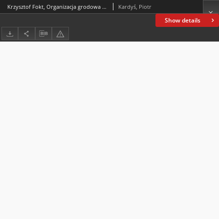
Krzysztof Fokt, Organizacja grodowa w drugiej monarchii piastowskiej.Studium krytyczne, Kraków: Societas Vistulana, 2022, ss. 124
Kardyś, Piotr
Show details