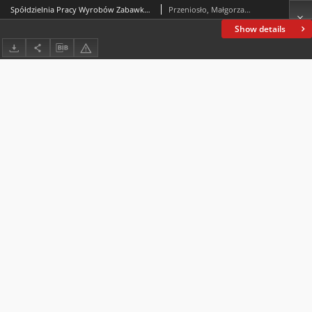
Spółdzielnia Pracy Wyrobów Zabawkarskich „Miś” w Łomży1958–1992
Przeniosło, Małgorzata; Przeniosło, Marek
Show details