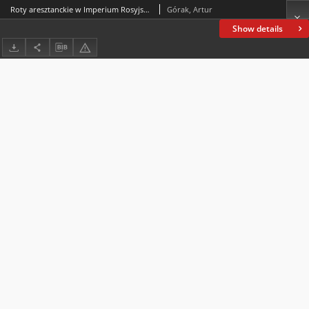
Roty aresztanckie w Imperium Rosyjskim (1827–1870)
Górak, Artur
Show details