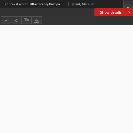
Kontekst wojen XIII-wiecznej Kastylii w przekazie pierwszej częściPoema de Fernán González
Jezuit, Mateusz
Show details