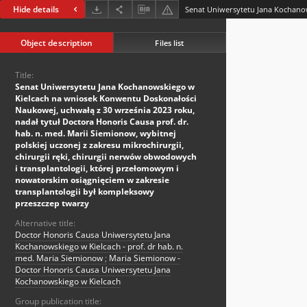
Hide details
Object description
Files list
Title:
Senat Uniwersytetu Jana Kochanowskiego w
Kielcach na wniosek Konwentu Doskonałości
Naukowej, uchwałą z 30 września 2023 roku,
nadał tytuł Doctora Honoris Causa prof. dr.
hab. n. med. Marii Siemionow, wybitnej
polskiej uczonej z zakresu mikrochirurgii,
chirurgii ręki, chirurgii nerwów obwodowych
i transplantologii, której przełomowym i
nowatorskim osiągnięciem w zakresie
transplantologii był kompleksowy
przeszczep twarzy
Alternative title:
Doctor Honoris Causa Uniwersytetu Jana
Kochanowskiego w Kielcach - prof. dr hab. n.
med. Maria Siemionow
;
Maria Siemionow -
Doctor Honoris Causa Uniwersytetu Jana
Kochanowskiego w Kielcach
Group publication title: