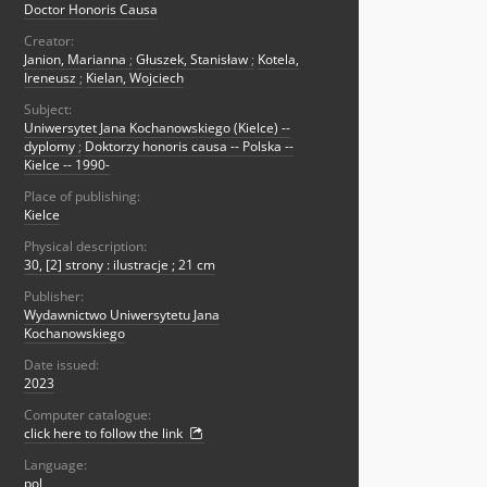
Doctor Honoris Causa
Creator:
Janion, Marianna
;
Głuszek, Stanisław
;
Kotela,
Ireneusz
;
Kielan, Wojciech
Subject:
Uniwersytet Jana Kochanowskiego (Kielce) --
dyplomy
;
Doktorzy honoris causa -- Polska --
Kielce -- 1990-
Place of publishing:
Kielce
Physical description:
30, [2] strony : ilustracje ; 21 cm
Publisher:
Wydawnictwo Uniwersytetu Jana
Kochanowskiego
Date issued:
2023
Computer catalogue:
click here to follow the link
Language:
pol