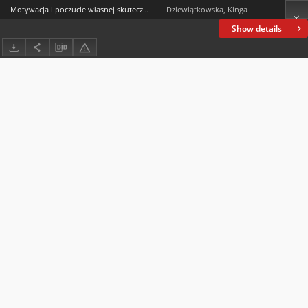
Motywacja i poczucie własnej skuteczności uczniów bydgoskich szkół podstawowych w trakcie zdalnego nauczania – z perspektywy rodziców
Dziewiątkowska, Kinga
Show details